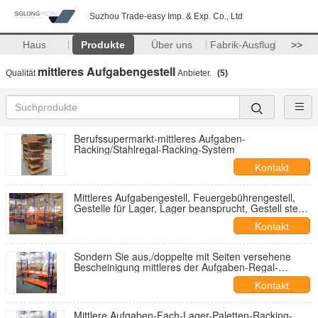
Suzhou Trade-easy Imp. & Exp. Co., Ltd
Haus
Produkte
Über uns
Fabrik-Ausflug
>>
mittleres Aufgabengestell
Qualität
Anbieter.
(5)
Berufssupermarkt-mittleres Aufgaben-
Racking/Stahlregal-Racking-System
Kontakt
Mittleres Aufgabengestell, Feuergebührengestell,
Gestelle für Lager, Lager beansprucht, Gestell steht
für Lager, Palettenregale stark
Kontakt
Sondern Sie aus,/doppelte mit Seiten versehene
Bescheinigung mittleres der Aufgaben-Regal-
industrielle Fach-Einheits-ISO9001
Kontakt
Mittlere Aufgaben-Fach-Lager-Paletten-Racking-