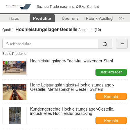
Suzhou Trade-easy Imp. & Exp. Co., Ltd
Haus
Produkte
Über uns
Fabrik-Ausflug
>>
Hochleistungslager-Gestelle
Qualität
Anbieter.
(10)
Beste Produkte
Hochleistungslager-Fach-kaltwalzender Stahl
Jetzt anfragen
Hohe Leistungsfähigkeits-Hochleistungslager-
Gestelle, Metallspeicher-Gestell-System
Kontakt
Kundengerechte Hochleistungslager-Gestelle,
industrielles Hochleistungsracking
Kontakt