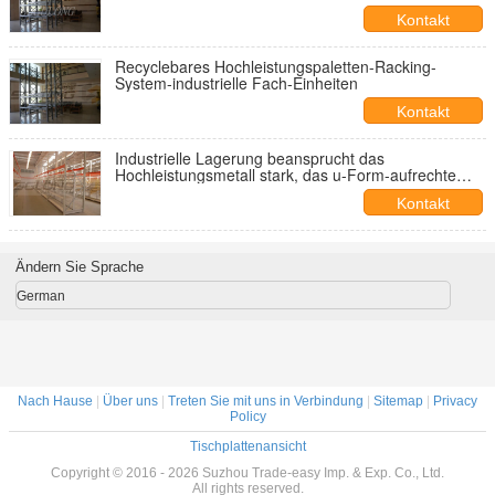
Oberfläche
Kontakt
Recyclebares Hochleistungspaletten-Racking-
System-industrielle Fach-Einheiten
Kontakt
Industrielle Lagerung beansprucht das
Hochleistungsmetall stark, das u-Form-aufrechte
Schutze beiseite legt
Kontakt
Ändern Sie Sprache
German
Nach Hause
|
Über uns
|
Treten Sie mit uns in Verbindung
|
Sitemap
|
Privacy
Policy
Tischplattenansicht
Copyright © 2016 - 2026 Suzhou Trade-easy Imp. & Exp. Co., Ltd.
All rights reserved.