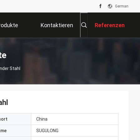
German
rodukte
Kontaktieren
Referenzen
Sie Uns
te
nder Stahl
ahl
sort
China
ame
SUGULONG