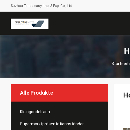
Suzhou Trade-easy Imp. & Exp. Co., Ltd
H
Startseit
Alle Produkte
Ho
Kleingondelfach
Supermarktpräsentationsständer