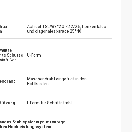
hter
Aufrecht 82*83*2.0-/2.2/2.5, horizontales
n
und diagonalesbarace 25*40
weißte
hte Schutze
U-Form
sisfußes
Maschendraht eingefügt in den
endraht
Hohlkasten
tützung
L Form für Schrittstrahl
endes Stahlspeicherpalettenregal
,
uchen Hochleistungssystem