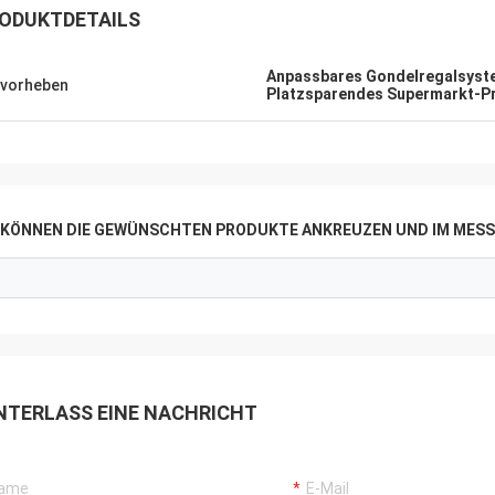
ODUKTDETAILS
Anpassbares Gondelregalsyst
vorheben
Platzsparendes Supermarkt-Pr
E KÖNNEN DIE GEWÜNSCHTEN PRODUKTE ANKREUZEN UND IM MESS
Mohamed Rebai
n mit dem Service dieser Firma sehr
, glaube ich, dass ihr Geschäft
 und besser ist.
NTERLASS EINE NACHRICHT