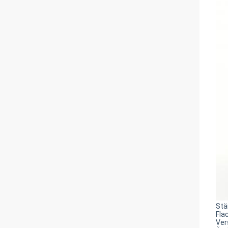
Stä
Fla
Ver