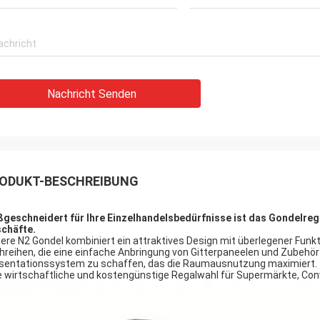
Nachricht Senden
ODUKT-BESCHREIBUNG
geschneidert für Ihre Einzelhandelsbedürfnisse ist das Gondelre
chäfte.
ere N2 Gondel kombiniert ein attraktives Design mit überlegener Funkti
hreihen, die eine einfache Anbringung von Gitterpaneelen und Zubehör e
sentationssystem zu schaffen, das die Raumausnutzung maximiert.
e wirtschaftliche und kostengünstige Regalwahl für Supermärkte, Co