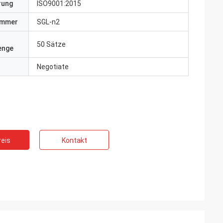
erung
ISO9001:2015
ummer
SGL-n2
50 Sätze
enge
Negotiate
eis
Kontakt