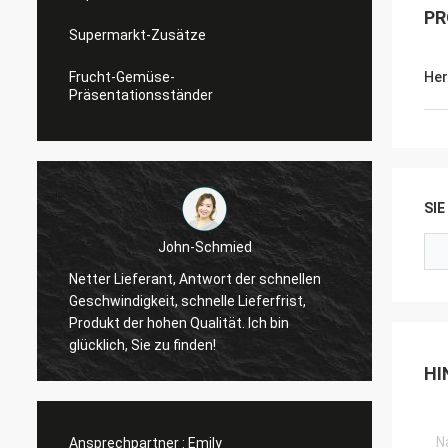
PR
Supermarkt-Zusätze
Frucht-Gemüse-
Her
Präsentationsständer
SI
John-Schmied
Netter Lieferant, Antwort der schnellen
Ich bi
Geschwindigkeit, schnelle Lieferfrist,
erfreut
Produkt der hohen Qualität. Ich bin
besser
glücklich, Sie zu finden!
HI
Ansprechpartner :
Emily