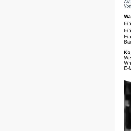
Äst
Von
Wa
Ein
Ein
Ein
Ba
Kon
We
Wh
E-M