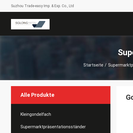
Suzhou Trade-easy Imp. & Exp. Co., Ltd
Sup
Startseite
/
Supermarktp
Alle Produkte
Go
Kleingondelfach
Supermarktpräsentationsständer