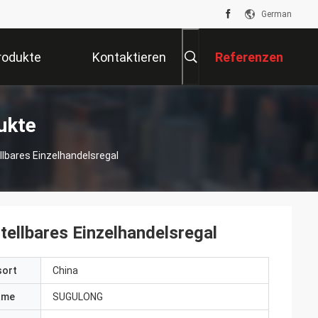
German
rodukte
Kontaktieren
Referenzen
Sie Uns
ukte
bares Einzelhandelsregal
llbares Einzelhandelsregal
sort
China
ame
SUGULONG