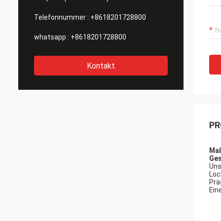
Telefonnummer :
+8618201728800
whatsapp :
+8618201728800
Kontakt
PR
Maß
Ges
Uns
Loc
Prä
Ein