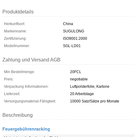
Produktdetails
Herkunftsort:
China
Markenname:
SUGULONG
Zertifizierung:
ISO9001:2000
Modellnummer:
SGL-LD01
Zahlung und Versand AGB
Min Bestellmenge:
20FCL
Preis:
negotiable
Verpackung Informationen:
Luftpolsterfolie, Kartone
Lieferzeit:
20 Arbeitstage
Versorgungsmaterial-Fähigkeit:
10000 Satz/Sätze pro Monate
Beschreibung
Feuergebührenracking