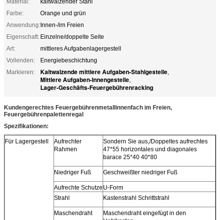
Material:
kaltwalzender Stahl
Farbe:
Orange und grün
Anwendung:
Innen-/im Freien
Eigenschaft:
Einzelne/doppelte Seite
Art:
mittleres Aufgabenlagergestell
Vollenden:
Energiebeschichtung
Kaltwalzende mittlere Aufgaben-Stahlgestelle
Markieren:
,
Mittlere Aufgaben-Innengestelle
,
Lager-Geschäfts-Feuergebührenracking
Kundengerechtes Feuergebührenmetallinnenfach im Freien,
Feuergebührenpalettenregal
Spezifikationen:
Für Lagergestell
Aufrechter
Sondern Sie aus,/Doppeltes aufrechtes
Rahmen
47*55
horizontales und diagonales
barace 25*40
40*80
Niedriger Fuß
Geschweißter niedriger Fuß
Aufrechte Schutze
U-Form
Strahl
Kastenstrahl Schrittstrahl
Maschendraht
Maschendraht eingefügt in den