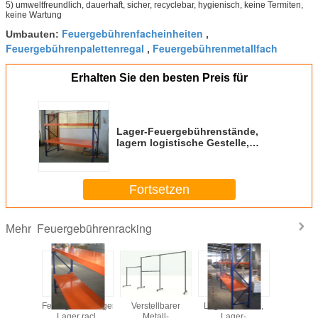
5) umweltfreundlich, dauerhaft, sicher, recyclebar, hygienisch, keine Termiten,
keine Wartung
Feuergebührenfacheinheiten
Umbauten:
,
Feuergebührenpalettenregal
Feuergebührenmetallfach
,
Erhalten Sie den besten Preis für
Lager-Feuergebührenstände,
lagern logistische Gestelle,
mittlere Aufgaben-Gestelle,
Gestelle für Lager des
Geschäftes ein
Fortsetzen
Feuergebührenracking
Mehr
n Sie
Feuergebührengestelle,
Verstellbarer
Lager-Gestelle,
Berufsfeu
elle,
Lager racl,
Metall-
Lager-
der rac