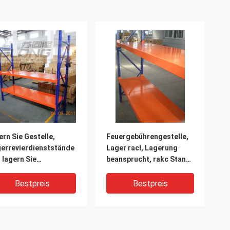
ern Sie Gestelle,
Feuergebührengestelle,
errevierdienststände
Lager racl, Lagerung
, lagern Sie
beansprucht, rakc Stand,
istische Gestelle,
mittlere
tlere
Aufgabengestelle,
Bestpreis
Bestpreis
gabengestelle,
Supermarktspeichergestelle
telle für Lager des
des Lagers stark
chäftes ein