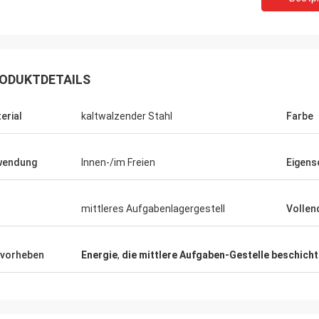
ODUKTDETAILS
erial
kaltwalzender Stahl
Farbe
wendung
Innen-/im Freien
Eigens
Mohamed Rebai
n mit dem Service dieser Firma sehr
mittleres Aufgabenlagergestell
Vollen
, glaube ich, dass ihr Geschäft
 und besser ist.
vorheben
Energie
,
die mittlere Aufgaben-Gestelle beschicht