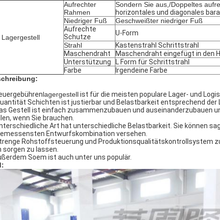
Aufrechter
Sondern Sie aus,/Doppeltes aufr
Rahmen
horizontales und diagonales bar
Niedriger Fuß
Geschweißter niedriger Fuß
Aufrechte
U-Form
Schutze
 Lagergestell
Strahl
Kastenstrahl Schrittstrahl
Maschendraht
Maschendraht eingefügt in den 
Unterstützung
L Form für Schrittstrahl
Farbe
Irgendeine Farbe
chreibung:
Feuergebühren
lagergestell
ist für die meisten populare Lager- und Log
Quantität Schichten ist justierbar und Belastbarkeit
entsprechend der 
das Gestell ist einfach zusammenzubauen und auseinanderzubauen und
llen, wenn Sie brauchen.
unterschiedliche Art hat unterschiedliche Belastbarkeit. Sie können sa
emessensten Entwurfskombination versehen.
strenge Rohstoffsteuerung und Produktionsqualitätskontrollsystem zu
h sorgen zu lassen.
ußerdem Soem ist auch unter uns populär.
d: