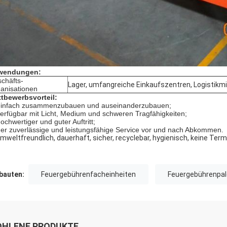
wendungen:
chäfts-
Lager, umfangreiche Einkaufszentren, Logistikmi
anisationen
tbewerbsvorteil:
einfach zusammenzubauen und auseinanderzubauen;
verfügbar mit Licht, Medium und schweren Tragfähigkeiten;
hochwertiger und guter Auftritt;
der zuverlässige und leistungsfähige Service vor und nach Abkommen.
umweltfreundlich, dauerhaft, sicher, recyclebar, hygienisch, keine Ter
auten:
Feuergebührenfacheinheiten
Feuergebührenpal
HLENE PRODUKTE