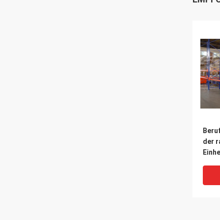
Beru
der 
Einh