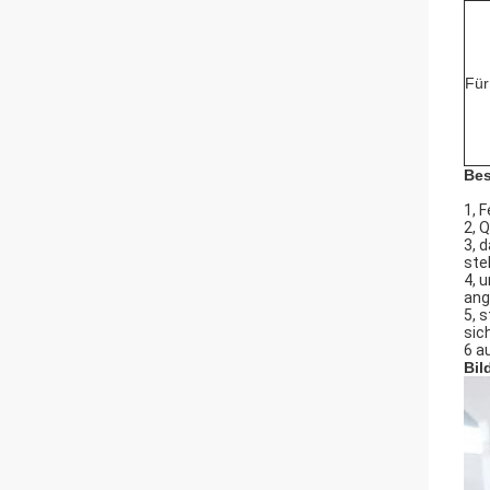
Für
Bes
1, 
2, 
3, 
ste
4, 
ang
5, 
sic
6 a
Bil