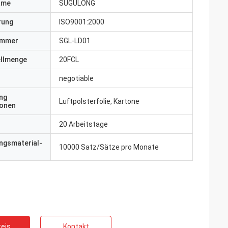
ame
SUGULONG
erung
ISO9001:2000
ummer
SGL-LD01
ellmenge
20FCL
negotiable
ng
Luftpolsterfolie, Kartone
ionen
20 Arbeitstage
ngsmaterial-
10000 Satz/Sätze pro Monate
eis
Kontakt