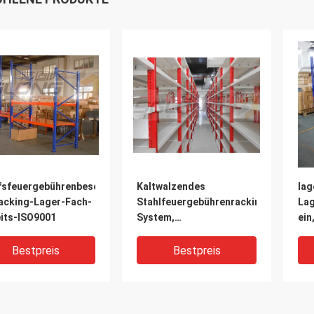
fsfeuergebührenbescheinigung
Kaltwalzendes
lag
racking-Lager-Fach-
Stahlfeuergebührenracking-
Lag
eits-ISO9001
System,
ein
Feuergebührenfach-
log
Einheiten
mit
Bestpreis
Bestpreis
Auf
Ges
Ges