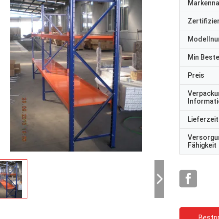
Markenn
Zertifizi
Modelln
Min Best
Preis
Verpacku
Informat
Lieferzeit
Versorgu
Fähigkeit
Bestpr