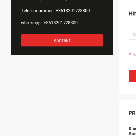
Telefonnummer :
+8618201728800
HI
whatsapp :
+8618201728800
Kontakt
PR
Kun
Spe