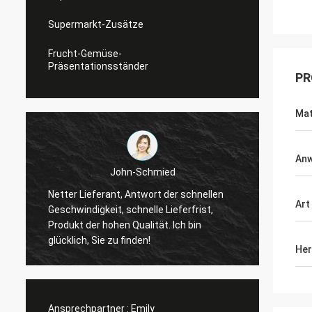
Supermarkt-Zusätze
Frucht-Gemüse-
Präsentationsständer
PR
Mat
An
John-Schmied
Netter Lieferant, Antwort der schnellen
Ich bi
Art
Geschwindigkeit, schnelle Lieferfrist,
erfreut
Produkt der hohen Qualität. Ich bin
besser
glücklich, Sie zu finden!
Her
Ansprechpartner :
Emily