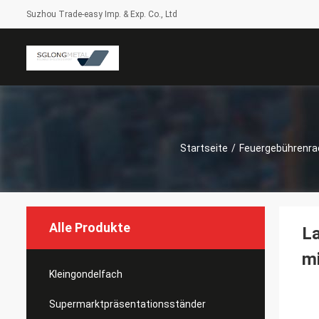
Suzhou Trade-easy Imp. & Exp. Co., Ltd
Startseite
/
Feuergebührenra
Alle Produkte
La
mi
Kleingondelfach
Supermarktpräsentationsständer