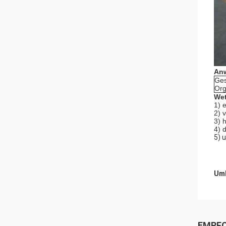
An
Ges
Org
Wet
1) 
2) 
3) 
4) 
5) 
Umb
EMPFO