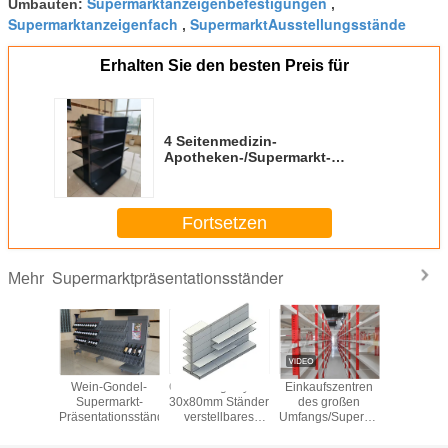
Supermarktanzeigenbefestigungen
Umbauten:
,
Supermarktanzeigenfach
SupermarktAusstellungsstände
,
Erhalten Sie den besten Preis für
4 Seitenmedizin-
Apotheken-/Supermarkt-
Anzeigen-Standardmetallregal
Fortsetzen
Supermarktpräsentationsständer
Mehr
peicher-
Wein-Gondel-
Gondelregalsystem
Einkaufszentren
Superm
al-
Supermarkt-
30x80mm Ständer
des großen
Speicher-G
markt-
Präsentationsständer
verstellbares
Umfangs/Supermarkt-
speich
tionsständer
Einzelhandelsregal
Präsentationsständer-
Anzeige
Handelsfach-
80KG - Fä